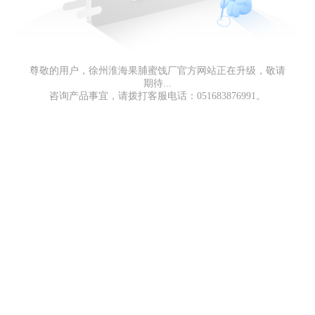
尊敬的用户，徐州淮海果脯蜜饯厂官方网站正在升级，敬请
期待...
咨询产品事宜，请拨打客服电话：051683876991。